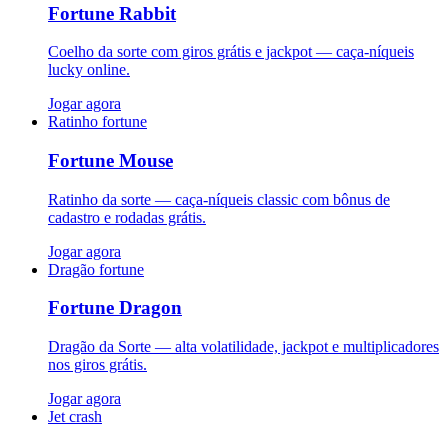
Fortune Rabbit
Coelho da sorte com giros grátis e jackpot — caça-níqueis
lucky online.
Jogar agora
Ratinho
fortune
Fortune Mouse
Ratinho da sorte — caça-níqueis classic com bônus de
cadastro e rodadas grátis.
Jogar agora
Dragão
fortune
Fortune Dragon
Dragão da Sorte — alta volatilidade, jackpot e multiplicadores
nos giros grátis.
Jogar agora
Jet
crash