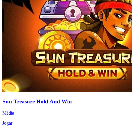
Sun Treasure Hold And Win
Média
Jogar