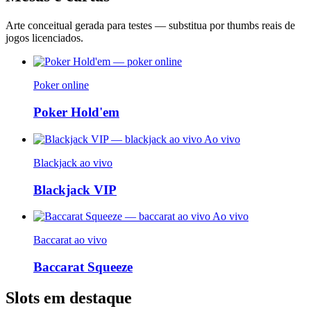
Arte conceitual gerada para testes — substitua por thumbs reais de
jogos licenciados.
Poker online
Poker Hold'em
Ao vivo
Blackjack ao vivo
Blackjack VIP
Ao vivo
Baccarat ao vivo
Baccarat Squeeze
Slots em destaque