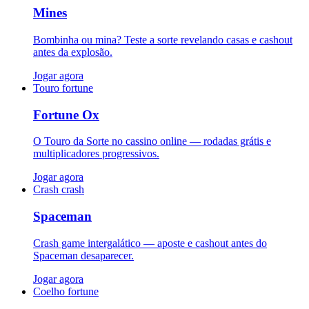
Mines
Bombinha ou mina? Teste a sorte revelando casas e cashout
antes da explosão.
Jogar agora
Touro
fortune
Fortune Ox
O Touro da Sorte no cassino online — rodadas grátis e
multiplicadores progressivos.
Jogar agora
Crash
crash
Spaceman
Crash game intergalático — aposte e cashout antes do
Spaceman desaparecer.
Jogar agora
Coelho
fortune