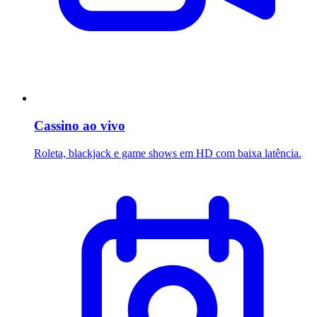
Cassino ao vivo
Roleta, blackjack e game shows em HD com baixa latência.