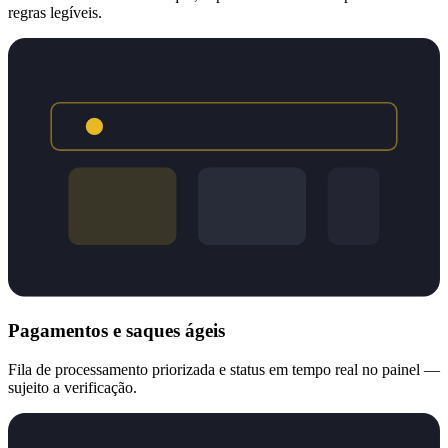
regras legíveis.
Pagamentos e saques ágeis
Fila de processamento priorizada e status em tempo real no painel —
sujeito a verificação.