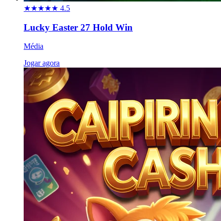
★★★★★
4.5
Lucky Easter 27 Hold Win
Média
Jogar agora