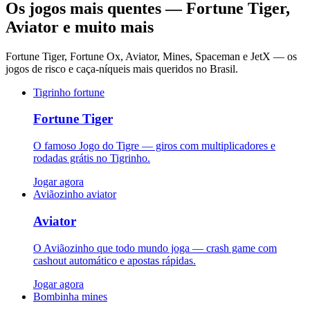
Os jogos mais quentes — Fortune Tiger,
Aviator e muito mais
Fortune Tiger, Fortune Ox, Aviator, Mines, Spaceman e JetX — os
jogos de risco e caça-níqueis mais queridos no Brasil.
Tigrinho
fortune
Fortune Tiger
O famoso Jogo do Tigre — giros com multiplicadores e
rodadas grátis no Tigrinho.
Jogar agora
Aviãozinho
aviator
Aviator
O Aviãozinho que todo mundo joga — crash game com
cashout automático e apostas rápidas.
Jogar agora
Bombinha
mines